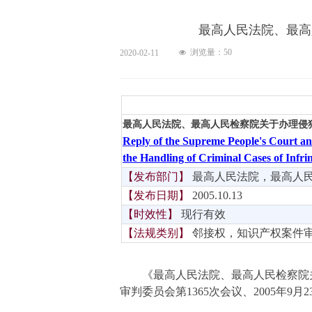
最高人民法院、最高
浏览量：
50
2020-02-11
넶
最高人民法院、最高人民检察院关于办理侵
Reply of the Supreme People's Court an
the Handling of Criminal Cases of Infr
【发布部门】
最高人民法院，最高人
【发布日期】
2005.10.13
【时效性】
现行有效
【法规类别】
邻接权，知识产权案件
《最高人民法院、最高人民检察院关
审判委员会
第
136
5
次会议
、
200
5
年
9
月
2