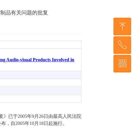
像制品有关问题的批复
ꁸ
ꂅ
回到顶部
ing Audio-visu
al Products Involved in
ꀥ
86-571-88495700
微信二维码
复》已
于
200
5
年
9
月
2
6
日由最高人民法院
公布，
自
200
5
年
1
0
月
1
8
日起施行。