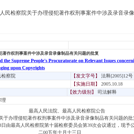
人民检察院关于办理侵犯著作权刑事案件中涉及录音录
犯著作权刑事案件中涉及录音录像制品有关问题的批复
d the Supreme People's Procuratorate on Relevant Issues concern
inging upon Copyrights
民检察院
【发文字号】
法
释
[2005]1
2
号
【实施日期】
2005.10.18
【效力级别】
司法解释
审理
最高人民法院、最高人民检察院公告
于办理侵犯著作权刑事案件中涉及录音录像制品有关问题的批
3
日由最高人民检察院第十届检察委员会
第
3
9
次会议通过，现予
二
0
0
五年十月十三日