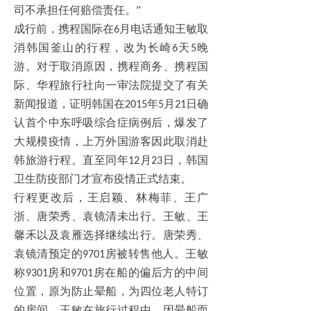
司不承担任何赔偿责任。”
成行前，携程国际在
月电话通知王敏取
6
消韩国釜山的行程，改为长崎
天
晚
6
5
游。对于取消原因，携程商务、携程国
际、华程旅行社向一审法院提交了有关
新闻报道，证明韩国在
年
月
日确
2015
5
21
认首个中东呼吸综合症病例后，爆发了
大规模疫情，上万外国游客因此取消赴
韩旅游行程。直至同年
月
日，韩国
12
23
卫生防疫部门才宣布疫情正式结束。
行程更改后，王启颖、林梅菲、王广
浙、唐荣秀、袁镜清未出行。王敏、王
馨禾以及袁雁选择继续出行。唐荣秀、
袁镜清预定的
房被转售他人。王敏
9701
称
房和
房在船的偏后方的中间
9301
9701
位置，原为防止晕船，为四位老人特订
的房间。王敏在旅行过程中，因晕船而