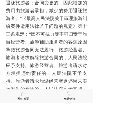
退还旅游者；合同变更的，因此增加的
费用由旅游者承担，减少的费用退还旅
游者。”《最高人民法院关于审理旅游纠
纷案件适用法律若干问题的规定》第十
三条规定：“因不可抗力等不可归责于旅
游经营者、旅游辅助服务者的客观原因
导致旅游合同无法履行，旅游经营者、
旅游者请求解除旅游合同的，人民法院
应予支持。旅游经营者、旅游者请求对
方承担违约责任的，人民法院不予支
持。旅游者请求旅游经营者退还尚未实
际发生的费用的，人民法院应予支持。
ꀇ
ꂅ
因不可抗力等不可归责于旅游经营者、
网站首页
免费咨询
旅游辅助服务者的客观原因变更旅游行
程，在征得旅游者同意后，旅游经营者
请求旅游者分担因此增加的旅游费用或
旅游者请求旅游经营者退还因此减少的