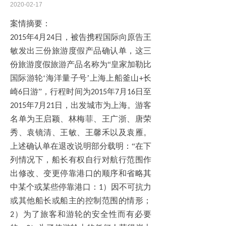
2020-02-17
案情摘要：
年
月
日，被告携程国际向原告王
2015
4
24
敏发出三份旅游度假产品确认单，这三
份旅游度假旅游产品名称为“皇家加勒比
国际游轮‘海洋量子号’上海上船釜山
长
+
崎
日游”，行程时间为
年
月
日至
6
2015
7
16
年
月
日，出发城市为上海。游客
2015
7
21
名单为王启颖、林梅菲、王广浙、唐荣
秀、袁镜清、王敏、王馨禾以及袁雁。
上述确认单在退改说明部分载明：“在下
列情况下，船长有权自行对航行范围作
出修改、变更停靠港口的顺序和省略其
中某个或某些停靠港口：
）因不可抗力
1
或其他船长或船主的控制范围的情形；
）为了旅客和游轮的安全性而有必要
2