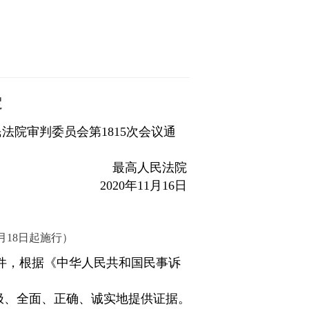
定
民法院审判委员会
第
181
5
次会议通
最高人民法
院
202
0
年
1
1
月
1
6
日
月
1
8
日起施行）
件，根据《中华人民共和国民事诉
极、全面、正确、诚实地提供证据。