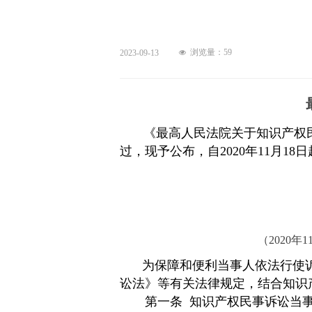
浏览量：
59
2023-09-13
넶
《最高人民法院关于知识产权
过，现予公布，
自
202
0
年
1
1
月
1
8
日
（
202
0
年
1
为保障和便利当事人依法行使
讼法》等有关法律规定，结合知识
第一条
知识产权民事诉讼当