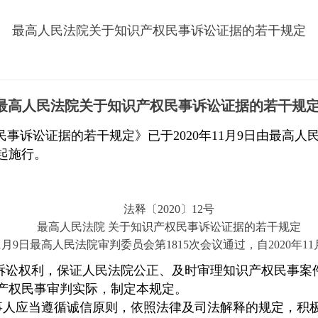
最高人民法院关于知识产权民事诉讼证据的若干规定
最高人民法院关于知识产权民事诉讼证据的若干规
民事诉讼证据的若干规定》已
于
202
0
年
1
1
月
9
日由最高人
起施行。
法释
〔
202
0
〕
1
2
号
最高人民法
院
关于知识产权民事诉讼证据的若干规
定
1
月
9
日最高人民法院审判委员会
第
181
5
次会议通过，
自
202
0
年
1
1
诉讼权利，保证人民法院公正、及时审理知识产权民事案
产权民事审判实际，制定本规定。
事人应当遵循诚信原则，依照法律及司法解释的规定，积