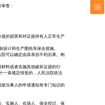
行审查：
ꀥ
86-571-88495700
微信二维码
价值的损害和对证据持有人正常生产
制设计和生产图纸等保全措施。
法院可以确定由其承担不利后果。构
据材料或者实施其他破坏证据的行
十一条规定情形的，人民法院依法
根据当事人的申请通知有专门知识的
点、实施人、在场人、保全经过、保