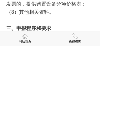
发票的，提供购置设备分项价格表；
（8）其他相关资料。
三、申报程序和要求
1.请各平台、镇街根据通知要求，认真
ꀇ
ꂅ
网站首页
免费咨询
组织属地符合条件的企业开展项目申
报；
2.项目申报单位将上述申报材料经所在
镇街（平台）审核并提出初审意见后，
至
“余省心”企业人才服务平台
(
https://www.ysx.com.cn
)；申报通
道自发文之日起开放，于
2024年3月29
日23点59分59秒
准时关闭，逾期将无法
申报。
3.技术改造资助项目提交申报时无须提
供项目投资额相关的财务凭证和发票等
材料，但需准备齐全项目相关资料，区